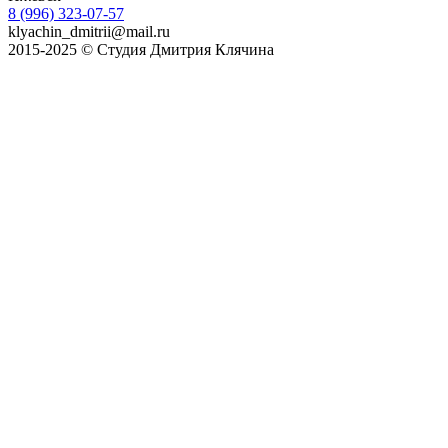
8 (996) 323-07-57
klyachin_dmitrii@mail.ru
2015-2025 © Студия Дмитрия Клячина